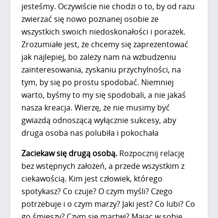
jesteśmy. Oczywiście nie chodzi o to, by od razu
zwierzać się nowo poznanej osobie ze
wszystkich swoich niedoskonałości i porażek.
Zrozumiałe jest, że chcemy się zaprezentować
jak najlepiej, bo zależy nam na wzbudzeniu
zainteresowania, zyskaniu przychylności, na
tym, by się po prostu spodobać. Niemniej
warto, byśmy to my się spodobali, a nie jakaś
nasza kreacja. Wierzę, że nie musimy być
gwiazdą odnoszącą wyłącznie sukcesy, aby
druga osoba nas polubiła i pokochała
Zaciekaw się drugą osobą.
Rozpocznij relację
bez wstępnych założeń, a przede wszystkim z
ciekawością. Kim jest człowiek, którego
spotykasz? Co czuje? O czym myśli? Czego
potrzebuje i o czym marzy? Jaki jest? Co lubi? Co
go śmieszy? Czym się martwi? Mając w sobie