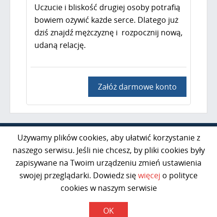
Uczucie i bliskość drugiej osoby potrafią
bowiem ożywić każde serce. Dlatego już
dziś znajdź mężczyznę i rozpocznij nową,
udaną relację.
Załóż darmowe konto
Al. Jerozolimskie 85 lok. 21
Używamy plików cookies, aby ułatwić korzystanie z
02-001 Warszawa
naszego serwisu. Jeśli nie chcesz, by pliki cookies były
zapisywane na Twoim urządzeniu zmień ustawienia
kontakt@razem50plus.pl
swojej przeglądarki. Dowiedz się
więcej
o polityce
Infolinia:
+48 669-047-091
cookies w naszym serwisie
Poniedziałek - Piątek 10:00-16:00
OK
Polityka prywatności RODO
Regulamin