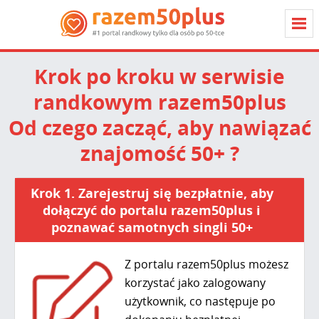
Krok po kroku w serwisie
randkowym razem50plus
Od czego zacząć, aby nawiązać
znajomość 50+ ?
Krok 1. Zarejestruj się bezpłatnie, aby
dołączyć do portalu razem50plus i
poznawać samotnych singli 50+
Z portalu razem50plus możesz
korzystać jako zalogowany
użytkownik, co następuje po