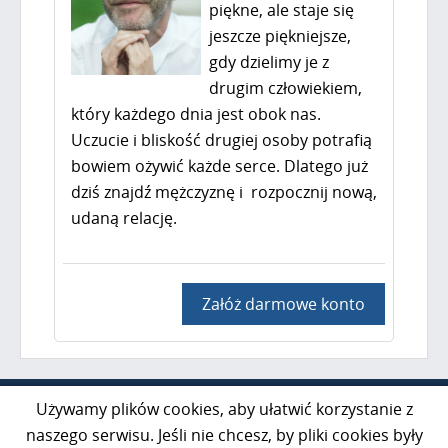
piękne, ale staje się
jeszcze piękniejsze,
gdy dzielimy je z
drugim człowiekiem,
który każdego dnia jest obok nas.
Uczucie i bliskość drugiej osoby potrafią
bowiem ożywić każde serce. Dlatego już
dziś znajdź mężczyznę i rozpocznij nową,
udaną relację.
Załóż darmowe konto
Al. Jerozolimskie 85 lok. 21
Używamy plików cookies, aby ułatwić korzystanie z
02-001 Warszawa
naszego serwisu. Jeśli nie chcesz, by pliki cookies były