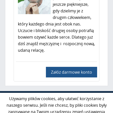
jeszcze piękniejsze,
gdy dzielimy je z
drugim człowiekiem,
który każdego dnia jest obok nas.
Uczucie i bliskość drugiej osoby potrafią
bowiem ożywić każde serce. Dlatego już
dziś znajdź mężczyznę i rozpocznij nową,
udaną relację.
Załóż darmowe konto
Al. Jerozolimskie 85 lok. 21
Używamy plików cookies, aby ułatwić korzystanie z
02-001 Warszawa
naszego serwisu. Jeśli nie chcesz, by pliki cookies były
zapisywane na Twoim urządzeniu zmień ustawienia