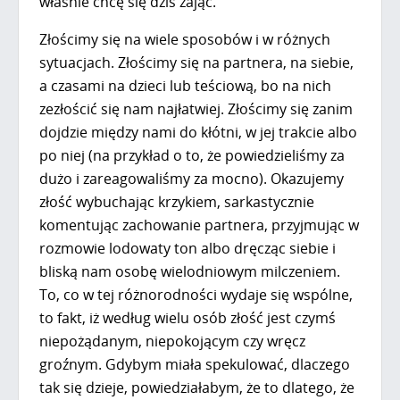
właśnie chcę się dziś zająć.
Złościmy się na wiele sposobów i w różnych
sytuacjach. Złościmy się na partnera, na siebie,
a czasami na dzieci lub teściową, bo na nich
zezłościć się nam najłatwiej. Złościmy się zanim
dojdzie między nami do kłótni, w jej trakcie albo
po niej (na przykład o to, że powiedzieliśmy za
dużo i zareagowaliśmy za mocno). Okazujemy
złość wybuchając krzykiem, sarkastycznie
komentując zachowanie partnera, przyjmując w
rozmowie lodowaty ton albo dręcząc siebie i
bliską nam osobę wielodniowym milczeniem.
To, co w tej różnorodności wydaje się wspólne,
to fakt, iż według wielu osób złość jest czymś
niepożądanym, niepokojącym czy wręcz
groźnym. Gdybym miała spekulować, dlaczego
tak się dzieje, powiedziałabym, że to dlatego, że