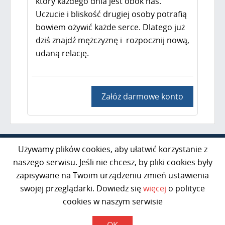
który każdego dnia jest obok nas.
Uczucie i bliskość drugiej osoby potrafią
bowiem ożywić każde serce. Dlatego już
dziś znajdź mężczyznę i rozpocznij nową,
udaną relację.
Załóż darmowe konto
Al. Jerozolimskie 85 lok. 21
Używamy plików cookies, aby ułatwić korzystanie z
02-001 Warszawa
naszego serwisu. Jeśli nie chcesz, by pliki cookies były
zapisywane na Twoim urządzeniu zmień ustawienia
kontakt@razem50plus.pl
swojej przeglądarki. Dowiedz się
więcej
o polityce
Infolinia:
+48 669-047-091
cookies w naszym serwisie
Poniedziałek - Piątek 10:00-16:00