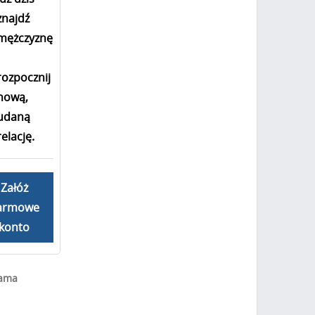
znajdź
mężczyznę
i
rozpocznij
nową,
udaną
relację.
Załóż
armowe
konto
lama