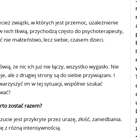
ecież związki, w których jest przemoc, uzależnienie
w nich tkwią, przychodzą często do psychoterapeuty,
 nie małżeństwo, lecz siebie, czasem dzieci.
wią, że nic ich już nie łączy, wszystko wygasło. Nie
e, ale z drugiej strony są do siebie przywiązani. I
arzyszyć im w tej sytuacji, wspólnie szukać
ować?
warto zostać razem?
czucie jest przykryte przez urazę, złość, zaniedbania.
się z różną intensywnością.