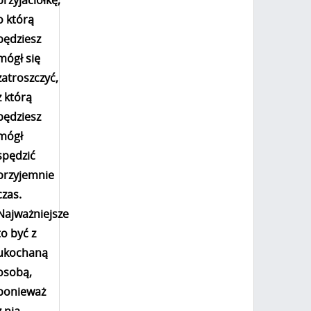
przyjaciółkę,
o którą
będziesz
mógł się
zatroszczyć,
z którą
będziesz
mógł
spędzić
przyjemnie
czas.
Najważniejsze
to być z
ukochaną
osobą,
ponieważ