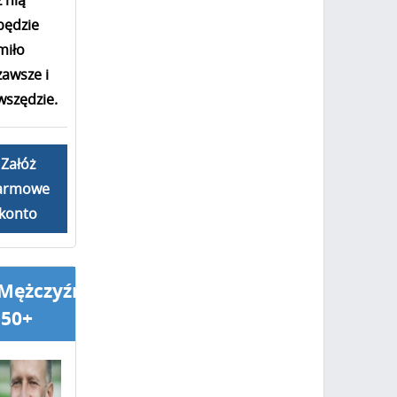
z nią
będzie
miło
zawsze i
wszędzie.
Załóż
armowe
konto
Mężczyźni
50+