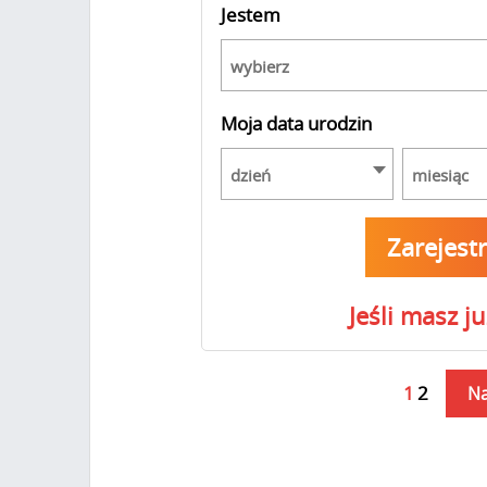
Jestem
wybierz
Moja data urodzin
dzień
miesiąc
Zarejest
Jeśli masz j
1
2
Na