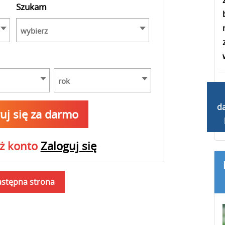
Szukam
wybierz
rok
d
ruj się za darmo
uż konto
Zaloguj się
stępna strona