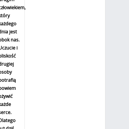
człowiekiem,
który
każdego
dnia jest
obok nas.
Uczucie i
bliskość
drugiej
osoby
potrafią
bowiem
ożywić
każde
serce.
Dlatego
już dziś