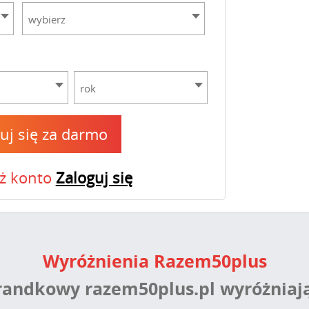
wybierz
rok
ruj się za darmo
uż konto
Zaloguj się
Wyróżnienia Razem50plus
 randkowy razem50plus.pl wyróżniaj