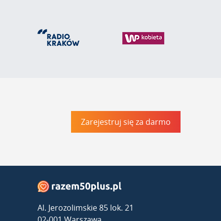
Zarejestruj się za darmo
Al. Jerozolimskie 85 lok. 21
02-001 Warszawa