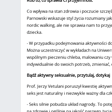
Rób to, co sprawia Ci przyjemność
Co wpływa na stan zdrowia i poczucie szczęś
Parnowski wskazuje styl życia rozumiany jak
nordic walking, ale nie sprawia nam to przy
dziecka.
- W przypadku podejmowania aktywności d
Można uczestniczyć w wykładach na Uniwersy
wspólnym pieczeniu chleba, malowaniu czy 
indywidualnie do swoich potrzeb, zmieniać,
Bądź aktywny seksualnie, przytulaj, dotykaj
Prof. Jerzy Vetulani poruszył kwestię aktywn
seks jest naturalny i niezwykle ważny dla cz
- Seks silnie pobudza układ nagrody. To p
na zdrowie i ogólnie na jakość naszego życia 