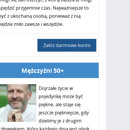
spędzić przyjemnie czas. Najważniejsze to
być z ukochaną osobą, ponieważ z nią
będzie miło zawsze i wszędzie.
Załóż darmowe konto
Mężczyźni 50+
Dojrzałe życie w
pojedynkę może być
piękne, ale staje się
jeszcze piękniejsze, gdy
dzielimy je z drugim
człowiekiem, który każdego dnia jest obok