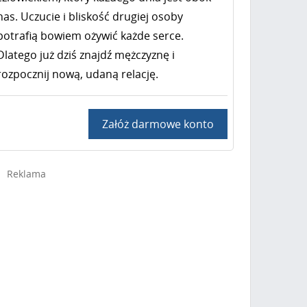
nas. Uczucie i bliskość drugiej osoby
potrafią bowiem ożywić każde serce.
Dlatego już dziś znajdź mężczyznę i
rozpocznij nową, udaną relację.
Załóż darmowe konto
Reklama