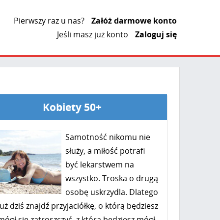
Pierwszy raz u nas?
Załóż darmowe konto
Jeśli masz już konto
Zaloguj się
Kobiety 50+
Samotność nikomu nie
służy, a miłość potrafi
być lekarstwem na
wszystko. Troska o drugą
osobę uskrzydla. Dlatego
już dziś znajdź przyjaciółkę, o którą będziesz
mógł się zatroszczyć, z którą będziesz mógł