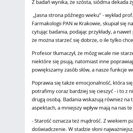
Z badań wynika, że szósta, siódma dekada ży
„Jasna strona późnego wieku" - wykład prof.
Farmakologii PAN w Krakowie, skupiał się n
cytując badania, podając przykłady, a nawet 
że można starzeć się dobrze, o ile tylko ch
Profesor tłumaczył, że mózg wcale nie starze
niektóre się psują, natomiast inne poprawia
powiększamy zasób słów, a nasze funkcje w
Poprawia się także emocjonalność, która się
potrafimy coraz bardziej się cieszyć - i to z
drugą osobą. Badania wskazują również na t
aspektach, a mniejszy wpływ mają na nas t
- Starość oznacza też mądrość. Z wiekiem 
doświadczenie. W stadzie słoni najważniejsza