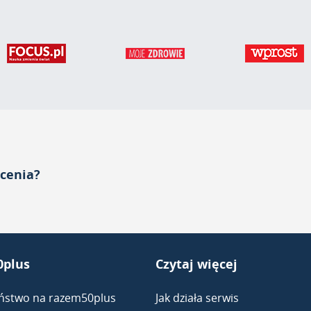
acenia?
plus
Czytaj więcej
ństwo na razem50plus
Jak działa serwis