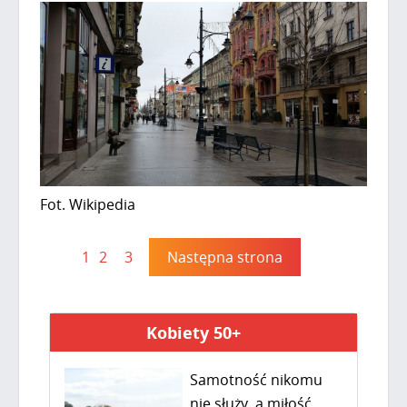
Fot. Wikipedia
1
2
3
Następna strona
Kobiety 50+
Samotność nikomu
nie służy, a miłość