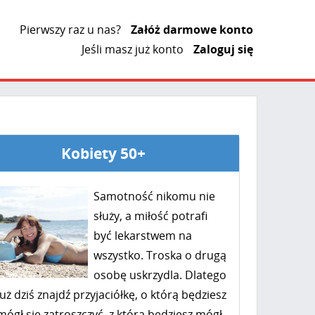
Pierwszy raz u nas?
Załóż darmowe konto
Jeśli masz już konto
Zaloguj się
Kobiety 50+
Samotność nikomu nie
służy, a miłość potrafi
być lekarstwem na
wszystko. Troska o drugą
osobę uskrzydla. Dlatego
już dziś znajdź przyjaciółkę, o którą będziesz
mógł się zatroszczyć, z którą będziesz mógł