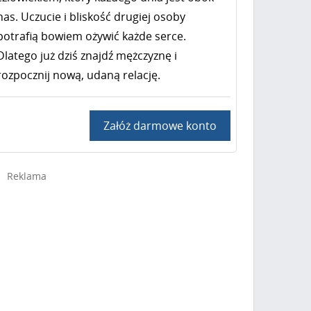
nas. Uczucie i bliskość drugiej osoby
potrafią bowiem ożywić każde serce.
Dlatego już dziś znajdź mężczyznę i
rozpocznij nową, udaną relację.
Załóż darmowe konto
Reklama