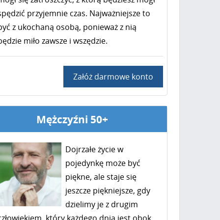
spędzić przyjemnie czas. Najważniejsze to
być z ukochaną osobą, ponieważ z nią
będzie miło zawsze i wszędzie.
Załóż darmowe konto
Mężczyźni 50+
Dojrzałe życie w
pojedynkę może być
piękne, ale staje się
jeszcze piękniejsze, gdy
dzielimy je z drugim
człowiekiem, który każdego dnia jest obok