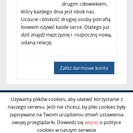
drugim człowiekiem,
który każdego dnia jest obok nas.
Uczucie i bliskość drugiej osoby potrafią
bowiem ożywić każde serce. Dlatego już
dziś znajdź mężczyznę i rozpocznij nową,
udaną relację.
Załóż darmowe konto
Al. Jerozolimskie 85 lok. 21
Używamy plików cookies, aby ułatwić korzystanie z
02-001 Warszawa
naszego serwisu. Jeśli nie chcesz, by pliki cookies były
zapisywane na Twoim urządzeniu zmień ustawienia
kontakt@razem50plus.pl
swojej przeglądarki. Dowiedz się
więcej
o polityce
Infolinia:
+48 669-047-091
cookies w naszym serwisie