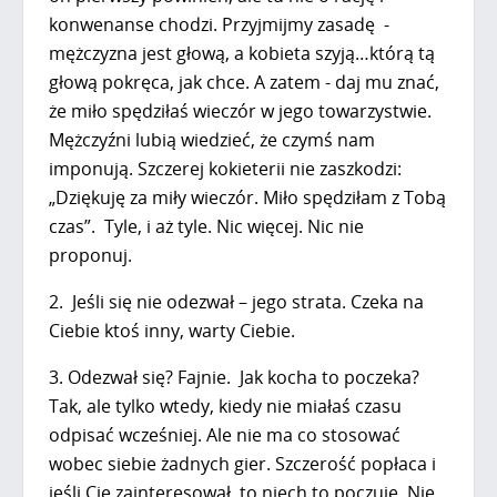
konwenanse chodzi. Przyjmijmy zasadę -
mężczyzna jest głową, a kobieta szyją…którą tą
głową pokręca, jak chce. A zatem - daj mu znać,
że miło spędziłaś wieczór w jego towarzystwie.
Mężczyźni lubią wiedzieć, że czymś nam
imponują. Szczerej kokieterii nie zaszkodzi:
„Dziękuję za miły wieczór. Miło spędziłam z Tobą
czas”. Tyle, i aż tyle. Nic więcej. Nic nie
proponuj.
2. Jeśli się nie odezwał – jego strata. Czeka na
Ciebie ktoś inny, warty Ciebie.
3. Odezwał się? Fajnie. Jak kocha to poczeka?
Tak, ale tylko wtedy, kiedy nie miałaś czasu
odpisać wcześniej. Ale nie ma co stosować
wobec siebie żadnych gier. Szczerość popłaca i
jeśli Cię zainteresował, to niech to poczuje. Nie