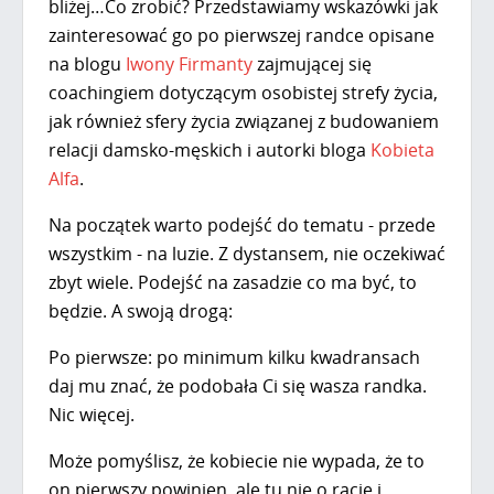
bliżej…Co zrobić? Przedstawiamy wskazówki jak
zainteresować go po pierwszej randce opisane
na blogu
Iwony Firmanty
zajmującej się
coachingiem dotyczącym osobistej strefy życia,
jak również sfery życia związanej z budowaniem
relacji damsko-męskich i autorki bloga
Kobieta
Alfa
.
Na początek warto podejść do tematu - przede
wszystkim - na luzie. Z dystansem, nie oczekiwać
zbyt wiele. Podejść na zasadzie co ma być, to
będzie. A swoją drogą:
Po pierwsze: po minimum kilku kwadransach
daj mu znać, że podobała Ci się wasza randka.
Nic więcej.
Może pomyślisz, że kobiecie nie wypada, że to
on pierwszy powinien, ale tu nie o rację i