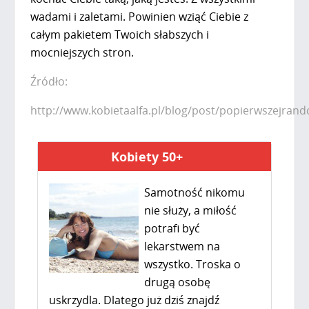
wadami i zaletami. Powinien wziąć Ciebie z
całym pakietem Twoich słabszych i
mocniejszych stron.
Źródło:
http://www.kobietaalfa.pl/blog/post/popierwszejrand
Kobiety 50+
Samotność nikomu
nie służy, a miłość
potrafi być
lekarstwem na
wszystko. Troska o
drugą osobę
uskrzydla. Dlatego już dziś znajdź