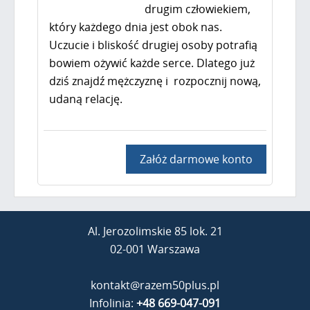
drugim człowiekiem,
który każdego dnia jest obok nas.
Uczucie i bliskość drugiej osoby potrafią
bowiem ożywić każde serce. Dlatego już
dziś znajdź mężczyznę i rozpocznij nową,
udaną relację.
Załóż darmowe konto
Al. Jerozolimskie 85 lok. 21
02-001 Warszawa
kontakt@razem50plus.pl
Infolinia:
+48 669-047-091