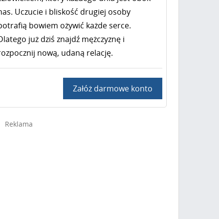
nas. Uczucie i bliskość drugiej osoby
potrafią bowiem ożywić każde serce.
Dlatego już dziś znajdź mężczyznę i
rozpocznij nową, udaną relację.
Załóż darmowe konto
Reklama