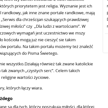
rych priorytetem jest religia. Wyznanie jest ich
tal randkowy, jak inne znane portale randkowe, mają
o: „Serwis dla chrześcijan szukających prawdziwej
ziwej miłości” czy „Dla ludzi z wartościami”. W
luczowych wymagań jest uczestnictwo we mszy
o kościoła mogą już nie cieszyć sie takim
ów portalu. Na takim portalu możemy też znaleźć
awiązujących do Pisma Świetego.
nie wszystko.Działają również tak zwane katolickie
 tak zwanych „czystych serc”. Celem takich
religijne wartości życiowe.
ary, których łączy wiara.
ażdego
 są dla tych, którzy poszukują miłości, dla której