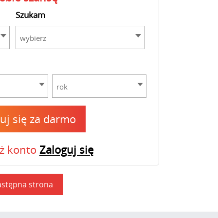
Szukam
wybierz
rok
ruj się za darmo
uż konto
Zaloguj się
stępna strona