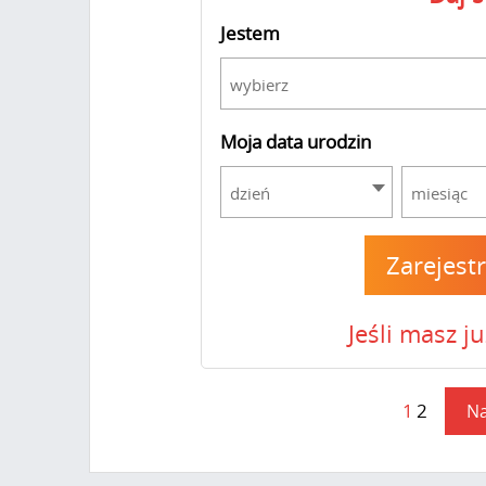
Jestem
wybierz
Moja data urodzin
dzień
miesiąc
Zarejest
Jeśli masz j
1
2
Na