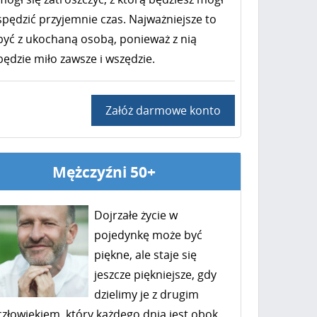
spędzić przyjemnie czas. Najważniejsze to
być z ukochaną osobą, ponieważ z nią
będzie miło zawsze i wszędzie.
Załóż darmowe konto
Mężczyźni 50+
Dojrzałe życie w
pojedynkę może być
piękne, ale staje się
jeszcze piękniejsze, gdy
dzielimy je z drugim
człowiekiem, który każdego dnia jest obok