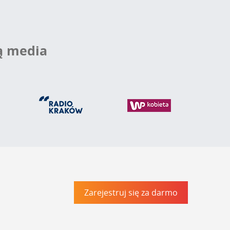
ą media
Zarejestruj się za darmo