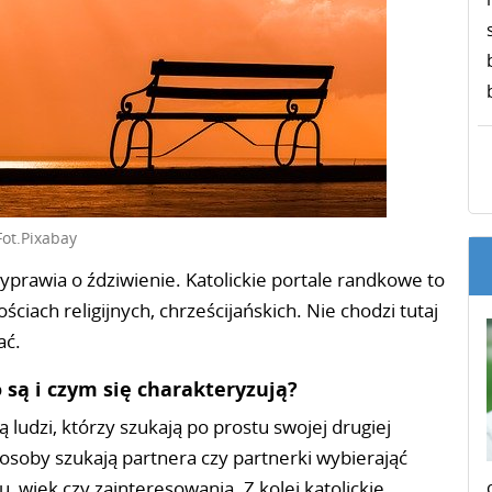
Fot.Pixabay
yprawia o ździwienie. Katolickie portale randkowe to
ciach religijnych, chrześcijańskich. Nie chodzi tutaj
ać.
 są i czym się charakteryzują?
ludzi, którzy szukają po prostu swojej drugiej
 osoby szukają partnera czy partnerki wybierająć
u, wiek czy zainteresowania. Z kolei katolickie