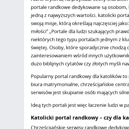
portale randkowe dedykowane są osobom, któ
jedną z najwyższych wartości. katolicki por
swoją misje, którą określają najczęsciej jak
miłości” „Portale dla ludzi szukających prawd
niektórych tego typu portalach jednym z k
świętej. Osoby, które sporadycznie chodzą d
zainteresowaniem wśród innych użytkownik
dużo biblijnych cytatów czy złotych myśli n
Popularny portal randkowy dla katolików to 
biura matrymonialne, chrześcijańskie centra
serwisów jest skupianie osób mających silne 
Ideą tych portali jest więc łaczenie ludzi w p
Katolicki portal randkowy – czy dla k
Chrześcijańskie serwisy randkowe dedykowane