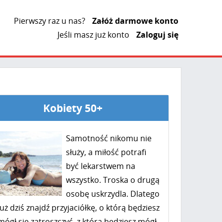
Pierwszy raz u nas?
Załóż darmowe konto
Jeśli masz już konto
Zaloguj się
Kobiety 50+
Samotność nikomu nie
służy, a miłość potrafi
być lekarstwem na
wszystko. Troska o drugą
osobę uskrzydla. Dlatego
już dziś znajdź przyjaciółkę, o którą będziesz
mógł się zatroszczyć, z którą będziesz mógł