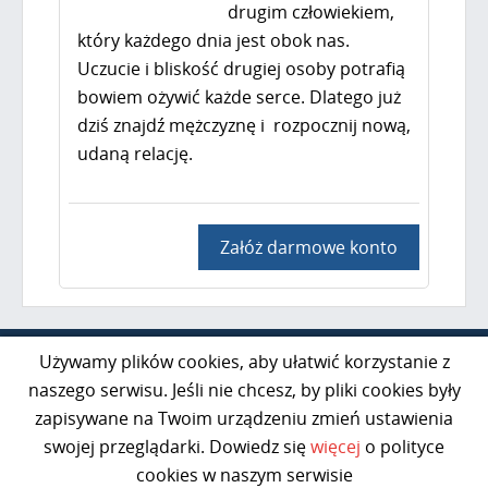
drugim człowiekiem,
który każdego dnia jest obok nas.
Uczucie i bliskość drugiej osoby potrafią
bowiem ożywić każde serce. Dlatego już
dziś znajdź mężczyznę i rozpocznij nową,
udaną relację.
Załóż darmowe konto
Al. Jerozolimskie 85 lok. 21
Używamy plików cookies, aby ułatwić korzystanie z
02-001 Warszawa
naszego serwisu. Jeśli nie chcesz, by pliki cookies były
zapisywane na Twoim urządzeniu zmień ustawienia
kontakt@razem50plus.pl
swojej przeglądarki. Dowiedz się
więcej
o polityce
Infolinia:
+48 669-047-091
cookies w naszym serwisie