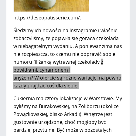
https://deseopatisserie.com/.
Śledzimy ich nowości na Instagramie i właśnie
zobaczyliśmy, że pojawiła się gorąca czekolada
w niebagatelnym wydaniu. A ponieważ zima nas
nie rozpieszcza, to czemu nie poprawić sobie
humoru filiżanką wytrawnej czekolady
z
powidłami, cynamonem i
anyżem? W ofercie są różne wariacje, na pewno
każdy znajdzie coś dla siebie.
Cukiernia ma cztery lokalizacje w Warszawie. My
byliśmy na Burakowskiej, na Żoliborzu (okolice
Powązkowskiej, blisko Arkadii). Wnętrze jest
gustownie urządzone, choć mogłoby być
bardziej przytulne. Być może w pozostałych