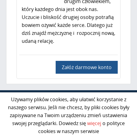
drugim człowiekiem,
który każdego dnia jest obok nas.
Uczucie i bliskość drugiej osoby potrafią
bowiem ożywić każde serce. Dlatego już
dziś znajdź mężczyznę i rozpocznij nową,
udaną relację.
Załóż darmowe konto
Al. Jerozolimskie 85 lok. 21
Używamy plików cookies, aby ułatwić korzystanie z
02-001 Warszawa
naszego serwisu. Jeśli nie chcesz, by pliki cookies były
zapisywane na Twoim urządzeniu zmień ustawienia
kontakt@razem50plus.pl
swojej przeglądarki. Dowiedz się
więcej
o polityce
Infolinia:
+48 669-047-091
cookies w naszym serwisie