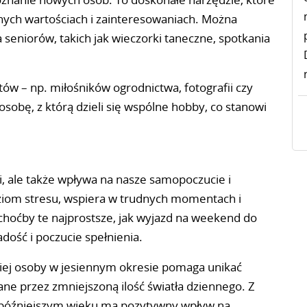
nych wartościach i zainteresowaniach. Można
 seniorów, takich jak wieczorki taneczne, spotkania
ów – np. miłośników ogrodnictwa, fotografii czy
osobę, z którą dzieli się wspólne hobby, co stanowi
i, ale także wpływa na nasze samopoczucie i
oziom stresu, wspiera w trudnych momentach i
 choćby te najprostsze, jak wyjazd na weekend do
dość i poczucie spełnienia.
giej osoby w jesiennym okresie pomaga unikać
ne przez zmniejszoną ilość światła dziennego. Z
w późniejszym wieku ma pozytywny wpływ na