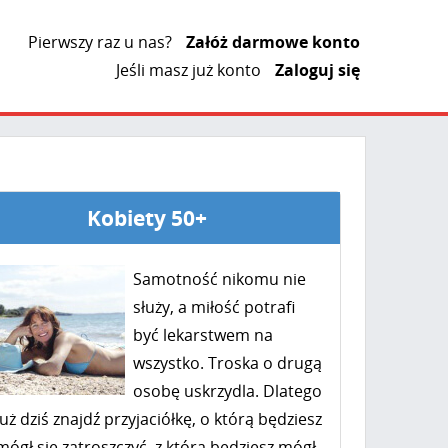
Pierwszy raz u nas?
Załóż darmowe konto
Jeśli masz już konto
Zaloguj się
Kobiety 50+
Samotność nikomu nie
służy, a miłość potrafi
być lekarstwem na
wszystko. Troska o drugą
osobę uskrzydla. Dlatego
już dziś znajdź przyjaciółkę, o którą będziesz
mógł się zatroszczyć, z którą będziesz mógł