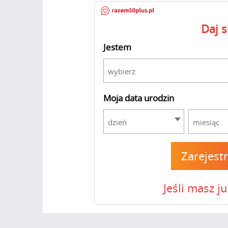
Daj 
Jestem
wybierz
Moja data urodzin
dzień
miesiąc
Zarejest
Jeśli masz j