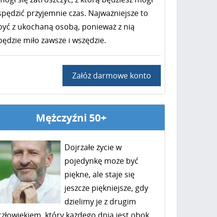
spędzić przyjemnie czas. Najważniejsze to
być z ukochaną osobą, ponieważ z nią
będzie miło zawsze i wszędzie.
Załóż darmowe konto
Mężczyźni 50+
Dojrzałe życie w
pojedynkę może być
piękne, ale staje się
jeszcze piękniejsze, gdy
dzielimy je z drugim
człowiekiem, który każdego dnia jest obok