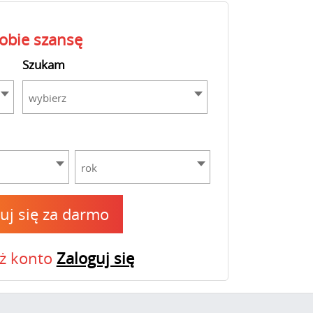
sobie szansę
Szukam
wybierz
rok
ruj się za darmo
uż konto
Zaloguj się