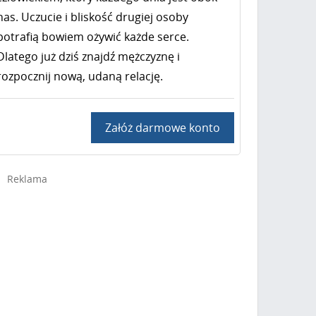
nas. Uczucie i bliskość drugiej osoby
potrafią bowiem ożywić każde serce.
Dlatego już dziś znajdź mężczyznę i
rozpocznij nową, udaną relację.
Załóż darmowe konto
Reklama