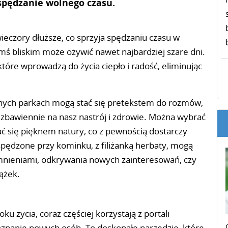
spędzanie wolnego czasu.
a wieczory dłuższe, co sprzyja spędzaniu czasu w
mś bliskim może ożywić nawet najbardziej szare dni.
tóre wprowadzą do życia ciepło i radość, eliminując
nnych parkach mogą stać się pretekstem do rozmów,
zbawiennie na nasz nastrój i zdrowie. Można wybrać
ać się pięknem natury, co z pewnością dostarczy
 spędzone przy kominku, z filiżanką herbaty, mogą
omnieniami, odkrywania nowych zainteresowań, czy
ążek.
ku życia, coraz częściej korzystają z portali
oznanie nowych osób. To doskonałe narzędzie, które