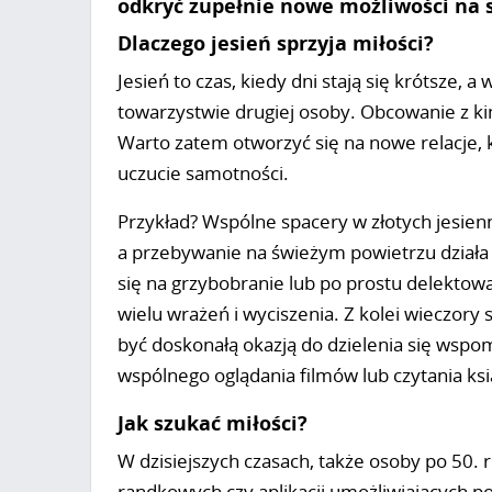
odkryć zupełnie nowe możliwości na 
Dlaczego jesień sprzyja miłości?
Jesień to czas, kiedy dni stają się krótsze, 
towarzystwie drugiej osoby. Obcowanie z ki
Warto zatem otworzyć się na nowe relacje, k
uczucie samotności.
Przykład? Wspólne spacery w złotych jesie
a przebywanie na świeżym powietrzu działa 
się na grzybobranie lub po prostu delektow
wielu wrażeń i wyciszenia. Z kolei wieczory
być doskonałą okazją do dzielenia się wsp
wspólnego oglądania filmów lub czytania ksi
Jak szukać miłości?
W dzisiejszych czasach, także osoby po 50. ro
randkowych czy aplikacji umożliwiających p