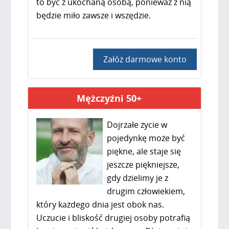
to być z ukochaną osobą, ponieważ z nią
będzie miło zawsze i wszędzie.
Załóż darmowe konto
Mężczyźni 50+
Dojrzałe życie w
pojedynkę może być
piękne, ale staje się
jeszcze piękniejsze,
gdy dzielimy je z
drugim człowiekiem,
który każdego dnia jest obok nas.
Uczucie i bliskość drugiej osoby potrafią