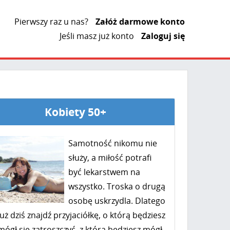
Pierwszy raz u nas?
Załóż darmowe konto
Jeśli masz już konto
Zaloguj się
Kobiety 50+
Samotność nikomu nie
służy, a miłość potrafi
być lekarstwem na
wszystko. Troska o drugą
osobę uskrzydla. Dlatego
już dziś znajdź przyjaciółkę, o którą będziesz
mógł się zatroszczyć, z którą będziesz mógł