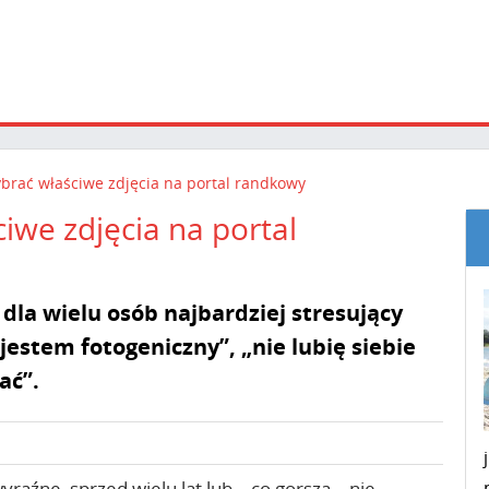
ybrać właściwe zdjęcia na portal randkowy
iwe zdjęcia na portal
dla wielu osób najbardziej stresujący
jestem fotogeniczny”, „nie lubię siebie
ać”.
raźne, sprzed wielu lat lub – co gorsza – nie