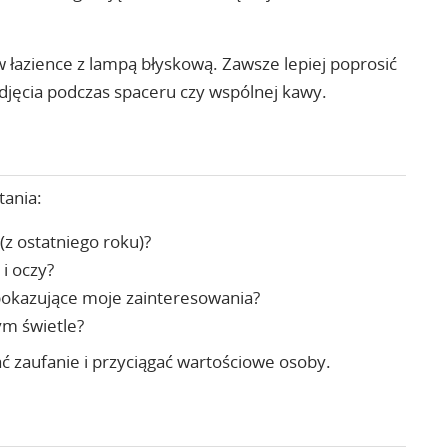
 łazience z lampą błyskową. Zawsze lepiej poprosić
zdjęcia podczas spaceru czy wspólnej kawy.
tania:
(z ostatniego roku)?
i oczy?
pokazujące moje zainteresowania?
ym świetle?
wać zaufanie i przyciągać wartościowe osoby.