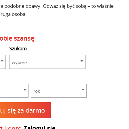
a podobne obawy. Odważ się być sobą – to właśnie
druga osoba.
sobie szansę
Szukam
wybierz
rok
ruj się za darmo
uż konto
Zaloguj się