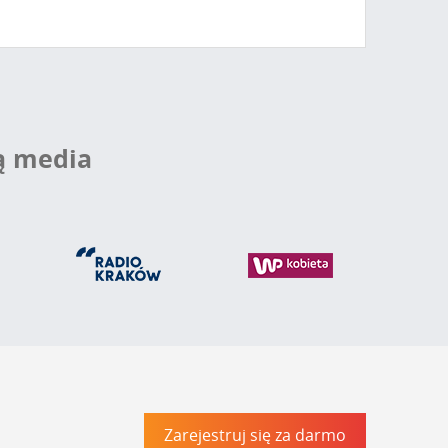
ą media
Zarejestruj się za darmo