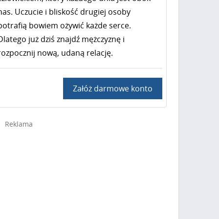
nas. Uczucie i bliskość drugiej osoby
potrafią bowiem ożywić każde serce.
Dlatego już dziś znajdź mężczyznę i
rozpocznij nową, udaną relację.
Załóż darmowe konto
Reklama