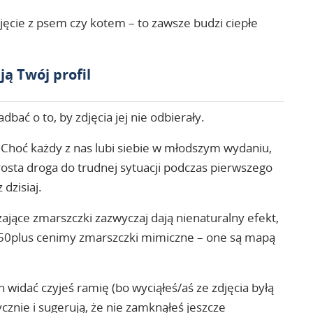
ęcie z psem czy kotem – to zawsze budzi ciepłe
ją Twój profil
bać o to, by zdjęcia jej nie odbierały.
 Choć każdy z nas lubi siebie w młodszym wydaniu,
prosta droga do trudnej sytuacji podczas pierwszego
dzisiaj.
ające zmarszczki zazwyczaj dają nienaturalny efekt,
m50plus cenimy zmarszczki mimiczne – one są mapą
h widać czyjeś ramię (bo wyciąłeś/aś ze zdjęcia byłą
cznie i sugerują, że nie zamknąłeś jeszcze