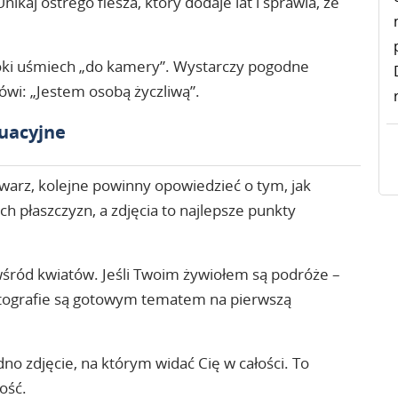
ikaj ostrego flesza, który dodaje lat i sprawia, że
oki uśmiech „do kamery”. Wystarczy pogodne
ówi: „Jestem osobą życzliwą”.
tuacyjne
twarz, kolejne powinny opowiedzieć o tym, jak
h płaszczyzn, a zdjęcia to najlepsze punkty
 wśród kwiatów. Jeśli Twoim żywiołem są podróże –
fotografie są gotowym tematem na pierwszą
o zdjęcie, na którym widać Cię w całości. To
ość.