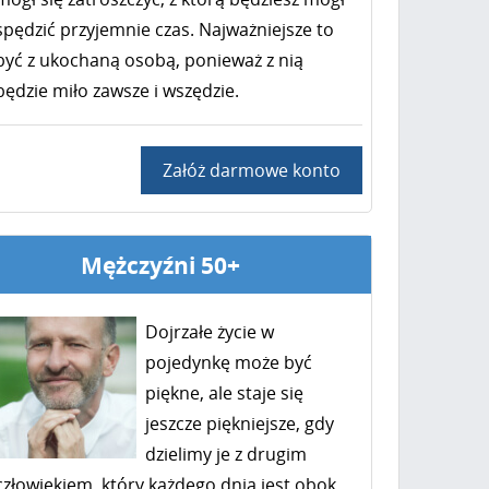
spędzić przyjemnie czas. Najważniejsze to
być z ukochaną osobą, ponieważ z nią
będzie miło zawsze i wszędzie.
Załóż darmowe konto
Mężczyźni 50+
Dojrzałe życie w
pojedynkę może być
piękne, ale staje się
jeszcze piękniejsze, gdy
dzielimy je z drugim
człowiekiem, który każdego dnia jest obok