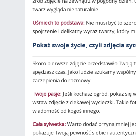
zrób zdjęcie na zewnątrz w pogodny dzień. Un
twarz wygląda nienaturalnie.
Uśmiech to podstawa:
Nie musi być to szer
spojrzenie i delikatny wyraz twarzy, który m
Pokaż swoje życie, czyli zdjęcia sy
Skoro pierwsze zdjęcie przedstawiło Twoją 
spędzasz czas. Jako ludzie szukamy wspólnyc
zaczepienia do rozmowy.
Twoje pasje:
Jeśli kochasz ogród, pokaż się
wstaw zdjęcie z ciekawej wycieczki. Takie 
wiadomość od kogoś innego.
Cała sylwetka:
Warto dodać przynajmniej jedn
pokazuje Twoją pewność siebie i autentyczn