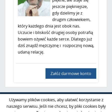
piękne, ale staje się
jeszcze piękniejsze,
gdy dzielimy je z
drugim człowiekiem,
który każdego dnia jest obok nas.
Uczucie i bliskość drugiej osoby potrafią
bowiem ożywić każde serce. Dlatego już
dziś znajdź mężczyznę i rozpocznij nową,
udaną relację.
Załóż darmowe konto
Al. Jerozolimskie 85 lok. 21
Używamy plików cookies, aby ułatwić korzystanie z
02-001 Warszawa
naszego serwisu. Jeśli nie chcesz, by pliki cookies były