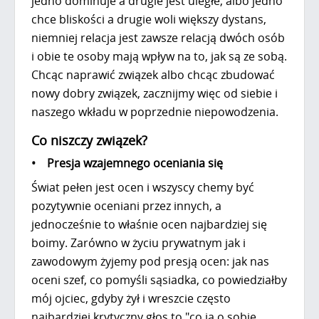
jedno dominuje a drugie jest uległe, albo jedno
chce bliskości a drugie woli większy dystans,
niemniej relacja jest zawsze relacją dwóch osób
i obie te osoby mają wpływ na to, jak są ze sobą.
Chcąc naprawić związek albo chcąc zbudować
nowy dobry związek, zacznijmy więc od siebie i
naszego wkładu w poprzednie niepowodzenia.
Co niszczy związek?
• Presja wzajemnego oceniania się
Świat pełen jest ocen i wszyscy chemy być
pozytywnie oceniani przez innych, a
jednocześnie to właśnie ocen najbardziej się
boimy. Zarówno w życiu prywatnym jak i
zawodowym żyjemy pod presją ocen: jak nas
oceni szef, co pomyśli sąsiadka, co powiedziałby
mój ojciec, gdyby żył i wreszcie często
najbardziej krytyczny głos to "co ja o sobie