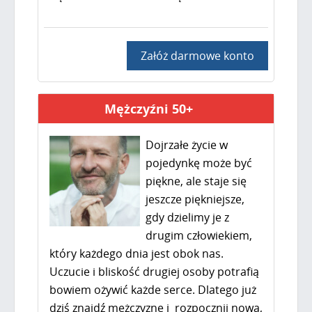
Załóż darmowe konto
Mężczyźni 50+
Dojrzałe życie w
pojedynkę może być
piękne, ale staje się
jeszcze piękniejsze,
gdy dzielimy je z
drugim człowiekiem,
który każdego dnia jest obok nas.
Uczucie i bliskość drugiej osoby potrafią
bowiem ożywić każde serce. Dlatego już
dziś znajdź mężczyznę i rozpocznij nową,