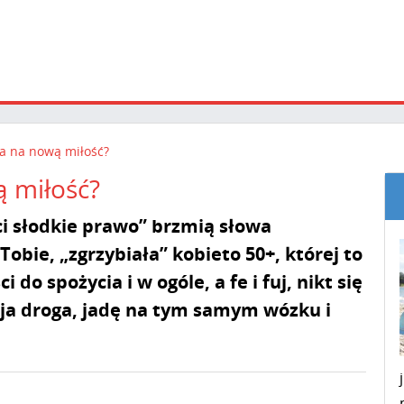
wa na nową miłość?
ą miłość?
i słodkie prawo” brzmią słowa
bie, „zgrzybiała” kobieto 50+, której to
o spożycia i w ogóle, a fe i fuj, nikt się
Moja droga, jadę na tym samym wózku i