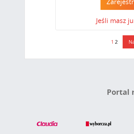
Zarejest
Jeśli masz j
1
2
Na
Portal