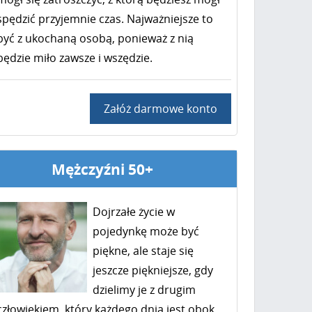
spędzić przyjemnie czas. Najważniejsze to
być z ukochaną osobą, ponieważ z nią
będzie miło zawsze i wszędzie.
Załóż darmowe konto
Mężczyźni 50+
Dojrzałe życie w
pojedynkę może być
piękne, ale staje się
jeszcze piękniejsze, gdy
dzielimy je z drugim
człowiekiem, który każdego dnia jest obok