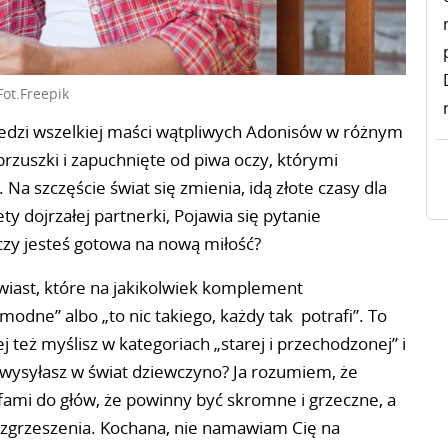
Fot.Freepik
dzi wszelkiej maści wątpliwych Adonisów w różnym
 brzuszki i zapuchnięte od piwa oczy, którymi
Na szczęście świat się zmienia, idą złote czasy dla
ty dojrzałej partnerki, Pojawia się pytanie
 czy jesteś gotowa na nową miłość?
ewiast, które na jakikolwiek komplement
modne” albo „to nic takiego, każdy tak potrafi”. To
 też myślisz w kategoriach „starej i przechodzonej” i
ć wysyłasz w świat dziewczyno? Ja rozumiem, że
fami do głów, że powinny być skromne i grzeczne, a
ozgrzeszenia. Kochana, nie namawiam Cię na