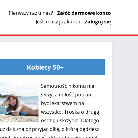
Pierwszy raz u nas?
Załóż darmowe konto
Jeśli masz już konto
Zaloguj się
Kobiety 50+
Samotność nikomu nie
służy, a miłość potrafi
być lekarstwem na
wszystko. Troska o drugą
osobę uskrzydla. Dlatego
już dziś znajdź przyjaciółkę, o którą będziesz
mógł się zatroszczyć, z którą będziesz mógł