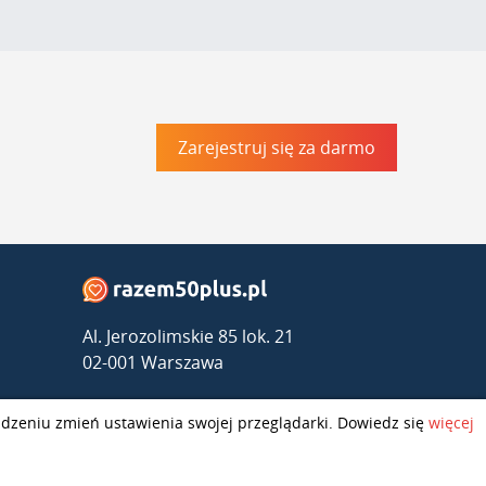
Zarejestruj się za darmo
Al. Jerozolimskie 85 lok. 21
02-001 Warszawa
kontakt@razem50plus.pl
ządzeniu zmień ustawienia swojej przeglądarki. Dowiedz się
więcej
Infolinia:
+48 669-047-091
Poniedziałek - Piątek 10:00-16:00