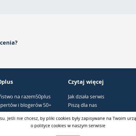
acenia?
plus
Czytaj więcej
ństwo na razem50plus
Jak działa serwis
pertów i blogerów 50+
Piszą dla nas
nie na razem50plus
Partnerzy
su. Jeśli nie chcesz, by pliki cookies były zapisywane na Twoim ur
andkowe dla dojrzałych
Regulamin
o polityce cookies w naszym serwisie
relacje 50+
Polityka prywatności RODO