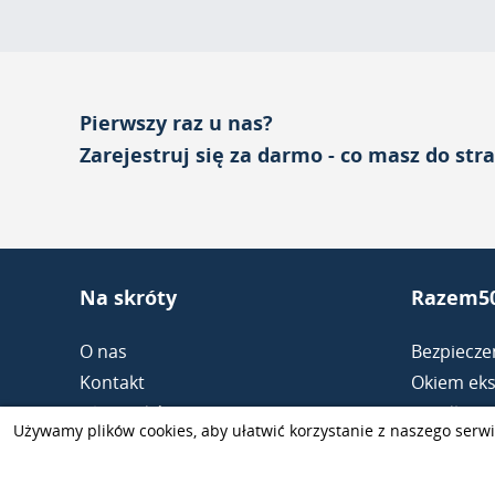
Pierwszy raz u nas?
Zarejestruj się za darmo - co masz do str
Na skróty
Razem50
O nas
Bezpiecze
Kontakt
Okiem eks
Dla mediów
Randkowa
Używamy plików cookies, aby ułatwić korzystanie z naszego serwi
Dla reklamodawców
Portale r
Związki i 