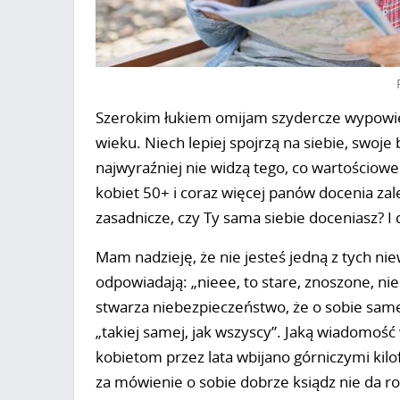
Szerokim łukiem omijam szydercze wypowie
wieku. Niech lepiej spojrzą na siebie, swoje
najwyraźniej nie widzą tego, co wartościowe. 
kobiet 50+ i coraz więcej panów docenia zale
zasadnicze, czy Ty sama siebie doceniasz? I
Mam nadzieję, że nie jesteś jedną z tych ni
odpowiadają: „nieee, to stare, znoszone, nie
stwarza niebezpieczeństwo, że o sobie samej
„takiej samej, jak wszyscy”. Jaką wiadomoś
kobietom przez lata wbijano górniczymi kilo
za mówienie o sobie dobrze ksiądz nie da r