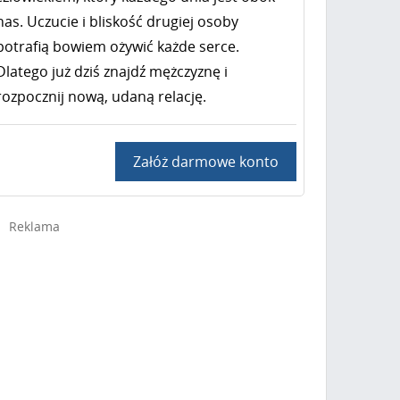
nas. Uczucie i bliskość drugiej osoby
potrafią bowiem ożywić każde serce.
Dlatego już dziś znajdź mężczyznę i
rozpocznij nową, udaną relację.
Załóż darmowe konto
Reklama