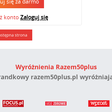
ruj się za darmo
uż konto
Zaloguj się
stępna strona
Wyróżnienia Razem50plus
 randkowy razem50plus.pl wyróżniaj