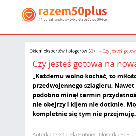
Okiem ekspertów i blogerów 50+
Czy jesteś goto
Czy jesteś gotowa na now
„Każdemu wolno kochać, to miłośc
przedwojennego szlagieru. Nawet To
podobno minął termin przydatności d
nie obejrzy i kijem nie dotknie. 
kompletnie się tym nie przejmuję.
Autorka tekstu: Ela Hübner, blogerka 50+