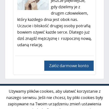
jeszcze piękniejsze,
gdy dzielimy je z
drugim człowiekiem,
który każdego dnia jest obok nas.
Uczucie i bliskość drugiej osoby potrafią
bowiem ożywić każde serce. Dlatego już
dziś znajdź mężczyznę i rozpocznij nową,
udaną relację.
Załóż darmowe konto
Al. Jerozolimskie 85 lok. 21
Używamy plików cookies, aby ułatwić korzystanie z
02-001 Warszawa
naszego serwisu. Jeśli nie chcesz, by pliki cookies były
zapisywane na Twoim urządzeniu zmień ustawienia