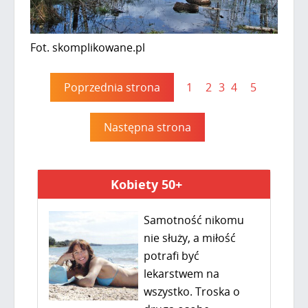
Fot. skomplikowane.pl
Poprzednia strona
1
2
3
4
5
Następna strona
Kobiety 50+
Samotność nikomu
nie służy, a miłość
potrafi być
lekarstwem na
wszystko. Troska o