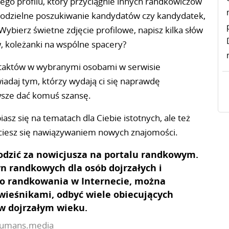
ego profilu, który przyciągnie innych randkowiczów
odzielne poszukiwanie kandydatów czy kandydatek,
bierz świetne zdjęcie profilowe, napisz kilka słów
w, koleżanki na wspólne spacery?
ontaktów w wybranymi osobami w serwisie
adaj tym, którzy wydają ci się naprawdę
wsze dać komuś szansę.
sz się na tematach dla Ciebie istotnych, ale też
ciesz się nawiązywaniem nowych znajomości.
odzić za nowicjusza na portalu randkowym.
n randkowych dla osób dojrzałych i
o randkowania w Internecie, można
ówieśnikami, odbyć wiele obiecujących
 w dojrzałym wieku.
 humans.media