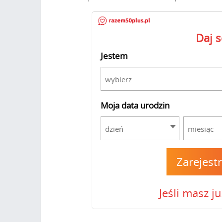
Daj 
Jestem
wybierz
Moja data urodzin
dzień
miesiąc
Zarejest
Jeśli masz j