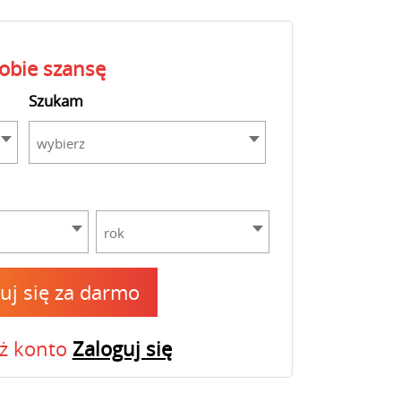
sobie szansę
Szukam
wybierz
rok
ruj się za darmo
uż konto
Zaloguj się