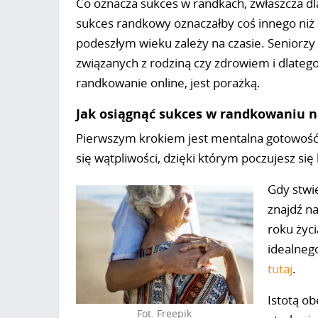
Co oznacza sukces w randkach, zwłaszcza dl
sukces randkowy oznaczałby coś innego niż
podeszłym wieku zależy na czasie. Seniorzy
związanych z rodziną czy zdrowiem i dlateg
randkowanie online, jest porażką.
Jak osiągnąć sukces w randkowaniu 
Pierwszym krokiem jest mentalna gotowość
się wątpliwości, dzięki którym poczujesz się
Gdy stwi
znajdź n
roku życi
idealneg
tutaj
.
Istotą o
Fot. Freepik