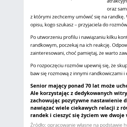
atrakcyjn
oraz sam
z którymi zechcemy umówić się na randkę. Wy
opisu, kogo szukasz – przyjaciela do rozmó
Po utworzeniu profilu i nawiązaniu kilku k
randkowym, poczekaj na ich reakcję. Odpowi
zainteresowani, choć pamiętaj, że warto za
Po rozpoczęciu rozmów upewnij się, że skupia
baw się rozmową z innymi randkowiczami i 
Senior mający ponad 70 lat może uch
Ale korzystając z dedykowanych witry
zachowując pozytywne nastawienie d
nawiązać wiele ciekawych relacji z r
randek i cieszyć się życiem we dwoje
Źródło: opracowanie własne na podstawie