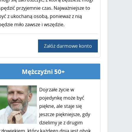
spędzić przyjemnie czas. Najważniejsze to
być z ukochaną osobą, ponieważ z nią
będzie miło zawsze i wszędzie.
Załóż darmowe konto
Mężczyźni 50+
Dojrzałe życie w
pojedynkę może być
piękne, ale staje się
jeszcze piękniejsze, gdy
dzielimy je z drugim
człowiekiem, który każdego dnia jest obok