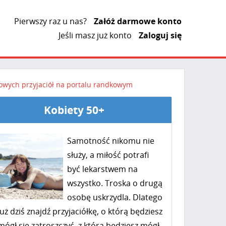
Pierwszy raz u nas?
Załóż darmowe konto
Jeśli masz już konto
Zaloguj się
nowych przyjaciół na portalu randkowym
Kobiety 50+
Samotność nikomu nie
służy, a miłość potrafi
być lekarstwem na
wszystko. Troska o drugą
osobę uskrzydla. Dlatego
już dziś znajdź przyjaciółkę, o którą będziesz
mógł się zatroszczyć, z którą będziesz mógł