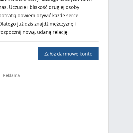
nas. Uczucie i bliskość drugiej osoby
potrafią bowiem ożywić każde serce.
Dlatego już dziś znajdź mężczyznę i
rozpocznij nową, udaną relację.
Załóż darmowe konto
Reklama