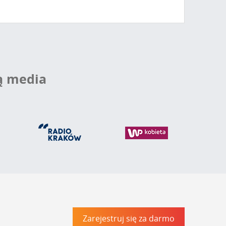
ą media
Zarejestruj się za darmo