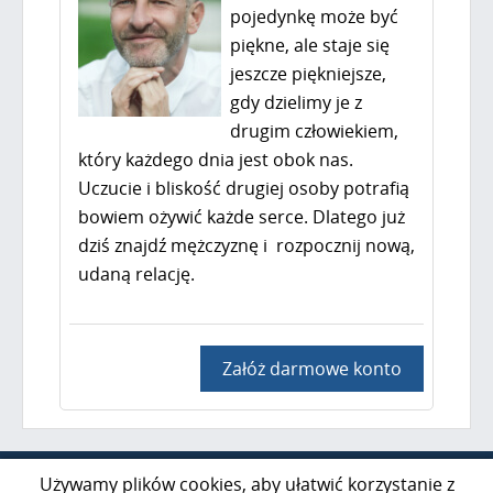
pojedynkę może być
piękne, ale staje się
jeszcze piękniejsze,
gdy dzielimy je z
drugim człowiekiem,
który każdego dnia jest obok nas.
Uczucie i bliskość drugiej osoby potrafią
bowiem ożywić każde serce. Dlatego już
dziś znajdź mężczyznę i rozpocznij nową,
udaną relację.
Załóż darmowe konto
Al. Jerozolimskie 85 lok. 21
Używamy plików cookies, aby ułatwić korzystanie z