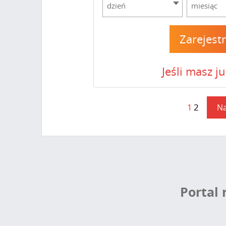
dzień
miesiąc
Zarejest
Jeśli masz j
1
2
Na
Portal