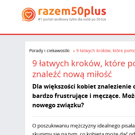
Porady i ciekawostki
9 łatwych kroków, które pomo
9 łatwych kroków, które p
znaleźć nową miłość
Dla większości kobiet znalezienie
bardzo frustrujące i męczące. Mo
nowego związku?
O poszukiwaniu mężczyzny idealnego pisała 
skupimy się na tym, co kobieta może dać od