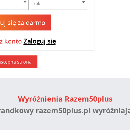
rok
ruj się za darmo
uż konto
Zaloguj się
stępna strona
Wyróżnienia Razem50plus
 randkowy razem50plus.pl wyróżniaj