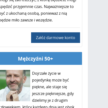
spędzić przyjemnie czas. Najważniejsze to
być z ukochaną osobą, ponieważ z nią
będzie miło zawsze i wszędzie.
Załóż darmowe konto
Mężczyźni 50+
Dojrzałe życie w
pojedynkę może być
piękne, ale staje się
jeszcze piękniejsze, gdy
dzielimy je z drugim
człowiekiem, który każdego dnia jest obok