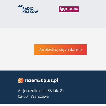
Zarejestruj się za darmo
Al. Jerozolimskie 85 lok. 21
02-001 Warszawa