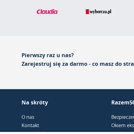
Pierwszy raz u nas?
Zarejestruj się za darmo - co masz do str
Na skróty
Razem50
O nas
Bezpiecze
Kontakt
Okiem eks
Dla mediów
Randkowa