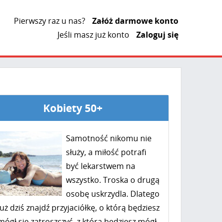
Pierwszy raz u nas?
Załóż darmowe konto
Jeśli masz już konto
Zaloguj się
Kobiety 50+
Samotność nikomu nie
służy, a miłość potrafi
być lekarstwem na
wszystko. Troska o drugą
osobę uskrzydla. Dlatego
już dziś znajdź przyjaciółkę, o którą będziesz
mógł się zatroszczyć, z którą będziesz mógł