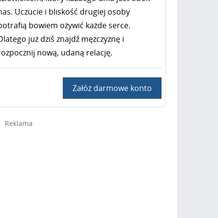
nas. Uczucie i bliskość drugiej osoby
potrafią bowiem ożywić każde serce.
Dlatego już dziś znajdź mężczyznę i
rozpocznij nową, udaną relację.
Załóż darmowe konto
Reklama