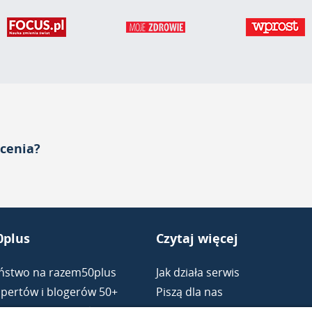
acenia?
plus
Czytaj więcej
ństwo na razem50plus
Jak działa serwis
pertów i blogerów 50+
Piszą dla nas
nie na razem50plus
Partnerzy