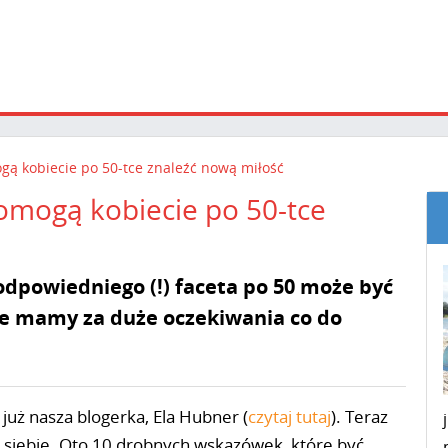
gą kobiecie po 50-tce znaleźć nową miłość
omogą kobiecie po 50-tce
 odpowiedniego (!) faceta po 50 może być
że mamy za duże oczekiwania co do
już nasza blogerka, Ela Hubner (
czytaj tutaj
). Teraz
 siebie. Oto 10 drobnych wskazówek, które być