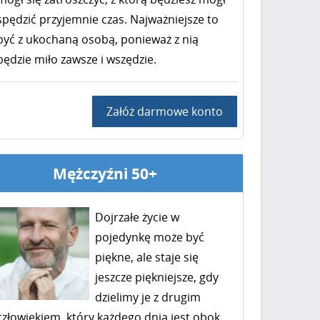
spędzić przyjemnie czas. Najważniejsze to
być z ukochaną osobą, ponieważ z nią
będzie miło zawsze i wszędzie.
Załóż darmowe konto
Mężczyźni 50+
Dojrzałe życie w
pojedynkę może być
piękne, ale staje się
jeszcze piękniejsze, gdy
dzielimy je z drugim
człowiekiem, który każdego dnia jest obok