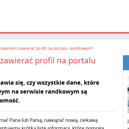
 powinien zawierać profil na portalu randkowym?
zawierać profil na portalu
wia się, czy wszystkie dane, które
owym na serwisie randkowym są
jomość.
nać Pana lub Panią, nawiązać nową, ciekawą
entujemy krótką listę informacji, które pomogą