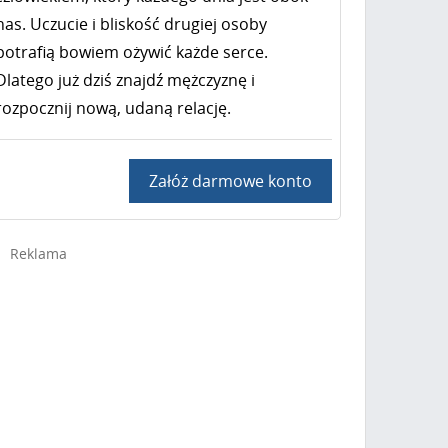
nas. Uczucie i bliskość drugiej osoby
potrafią bowiem ożywić każde serce.
Dlatego już dziś znajdź mężczyznę i
rozpocznij nową, udaną relację.
Załóż darmowe konto
Reklama