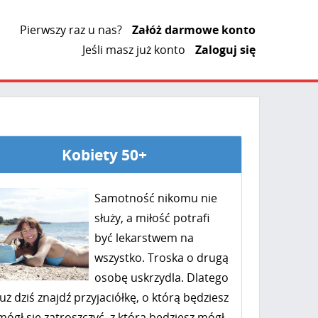
Pierwszy raz u nas?
Załóż darmowe konto
Jeśli masz już konto
Zaloguj się
Kobiety 50+
Samotność nikomu nie
służy, a miłość potrafi
być lekarstwem na
wszystko. Troska o drugą
osobę uskrzydla. Dlatego
już dziś znajdź przyjaciółkę, o którą będziesz
mógł się zatroszczyć, z którą będziesz mógł