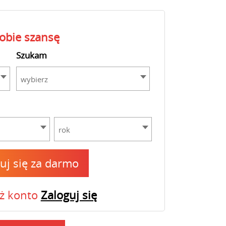
sobie szansę
Szukam
wybierz
rok
ruj się za darmo
uż konto
Zaloguj się