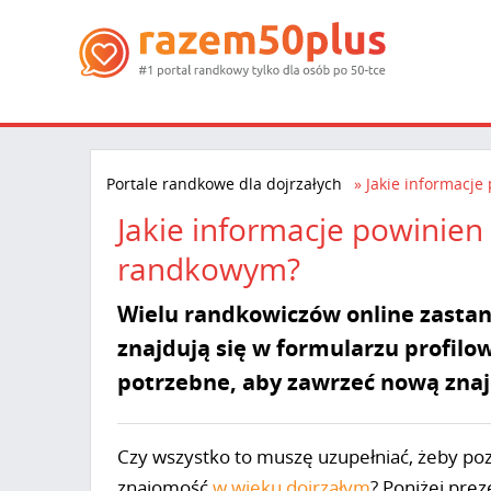
Portale randkowe dla dojrzałych
Jakie informacje
Jakie informacje powinien 
randkowym?
Wielu randkowiczów online zastana
znajdują się w formularzu profil
potrzebne, aby zawrzeć nową zna
Czy wszystko to muszę uzupełniać, żeby poz
znajomość
w wieku dojrzałym
? Poniżej prez