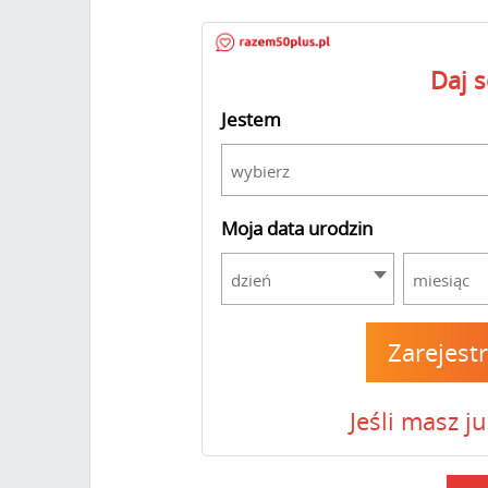
Daj 
Jestem
wybierz
Moja data urodzin
dzień
miesiąc
Zarejest
Jeśli masz j