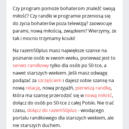
Czy program pomoże bohaterom znaleźć swoją
miłość? Czy randki w programie przeniosą się
do życia bohaterów poza telewizją? zaowocuje
parami, nową miłością, związkiem? Wierzymy, że
tak i mocno trzymamy kciuki!
Na
razem50plus
masz największe szanse na
poznanie osób w swoim wieku, ponieważ jest to
serwis randkowy
tylko dla osób po 50-tce, a
nawet starszych wiekiem. Jeśli masz odwagę
podążać za
szczęściem
i dajesz sobie szansę na
nową
relację
, nową przyjaźń,
pierwszą randkę
,
która ma szansę przerodzić się w
nową miłość
,
dołącz do osób po 50-tce z całej Polski. Nie trać
czasu,
dołącz do razem50plus
- wiodącego
portalu randkowego dla starszych wiekiem, ale
nie starszych duchem.