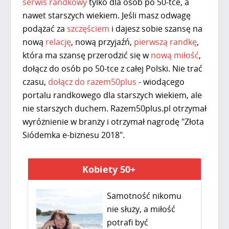
serwis randkowy
tylko dla osób po 50-tce, a
nawet starszych wiekiem. Jeśli masz odwagę
podążać za
szczęściem
i dajesz sobie szansę na
nową
relację
, nową przyjaźń,
pierwszą randkę
,
która ma szansę przerodzić się w
nową miłość
,
dołącz do osób po 50-tce z całej Polski. Nie trać
czasu,
dołącz do razem50plus
- wiodącego
portalu randkowego dla starszych wiekiem, ale
nie starszych duchem. Razem50plus.pl otrzymał
wyróżnienie w branży i otrzymał nagrodę "Złota
Siódemka e-biznesu 2018".
Kobiety 50+
Samotność nikomu
nie służy, a miłość
potrafi być