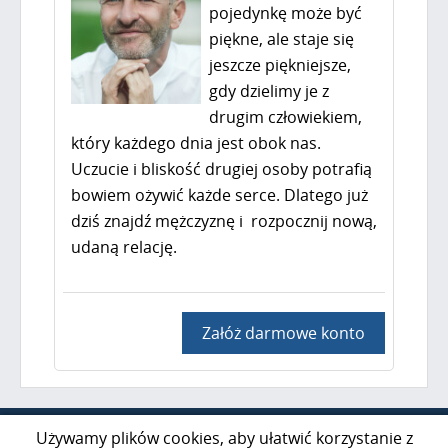
pojedynkę może być
piękne, ale staje się
jeszcze piękniejsze,
gdy dzielimy je z
drugim człowiekiem,
który każdego dnia jest obok nas.
Uczucie i bliskość drugiej osoby potrafią
bowiem ożywić każde serce. Dlatego już
dziś znajdź mężczyznę i rozpocznij nową,
udaną relację.
Załóż darmowe konto
Al. Jerozolimskie 85 lok. 21
Używamy plików cookies, aby ułatwić korzystanie z