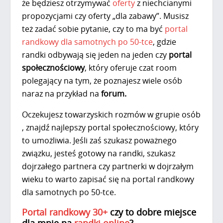
że będziesz otrzymywać
oferty
z niechcianymi
propozycjami czy oferty „dla zabawy”. Musisz
też zadać sobie pytanie, czy to ma być
portal
randkowy dla samotnych po 50-tce
, gdzie
randki odbywają się jeden na jeden czy
portal
społecznościowy
, który oferuje czat room
polegający na tym, że poznajesz wiele osób
naraz na przykład na
forum.
Oczekujesz towarzyskich rozmów w grupie osób
, znajdź najlepszy portal społecznościowy, który
to umożliwia. Jeśli zaś szukasz poważnego
związku, jesteś gotowy na randki, szukasz
dojrzałego partnera czy partnerki w dojrzałym
wieku to warto zapisać się na portal randkowy
dla samotnych po 50-tce.
Portal randkowy 30+
czy to dobre miejsce
dla mnie na
randki online
?