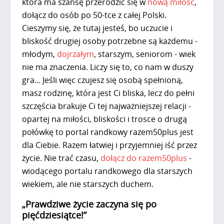
która ma szansę przerodzić się w
nową miłość
,
dołącz do osób po 50-tce z całej Polski.
Cieszymy się, że tutaj jesteś, bo uczucie i
bliskość drugiej osoby potrzebne są każdemu -
młodym,
dojrzałym
, starszym, seniorom - wiek
nie ma znaczenia. Liczy się to, co nam w duszy
gra... Jeśli więc czujesz się osobą spełnioną,
masz rodzinę, która jest Ci bliska, lecz do pełni
szczęścia brakuje Ci tej najważniejszej relacji -
opartej na miłości, bliskości i trosce o drugą
połówkę to portal randkowy razem50plus jest
dla Ciebie. Razem łatwiej i przyjemniej iść przez
życie. Nie trać czasu,
dołącz do razem50plus
-
wiodącego portalu randkowego dla starszych
wiekiem, ale nie starszych duchem.
„Prawdziwe życie zaczyna się po
pięćdziesiątce!”