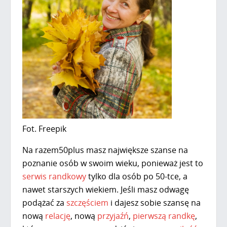
Fot. Freepik
Na
razem50plus
masz największe szanse na
poznanie osób w swoim wieku, ponieważ jest to
serwis randkowy
tylko dla osób po 50-tce, a
nawet starszych wiekiem. Jeśli masz odwagę
podążać za
szczęściem
i dajesz sobie szansę na
nową
relację
, nową
przyjaźń
,
pierwszą randkę
,