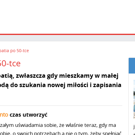
atia po 50-tce
0-tce
patią, zwłaszcza gdy mieszkamy w małej
odą do szukania nowej miłości i zapisania
nto
czas utworzyć
rzałym uświadamia sobie, że właśnie teraz, gdy ma
 sobie, o swoich potrzebach a nie o tym, żeby spełniać