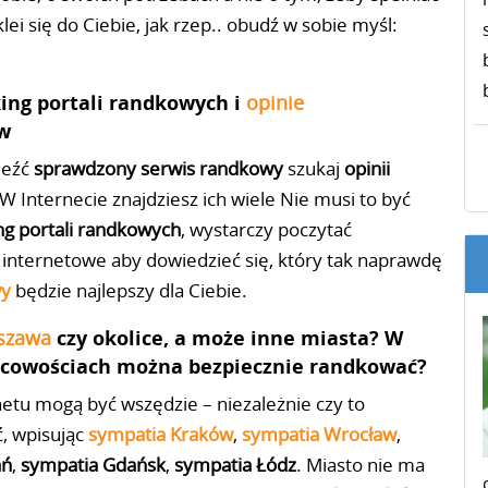
ei się do Ciebie, jak rzep.. obudź w sobie myśl:
king portali randkowych i
opinie
w
aleźć
sprawdzony serwis randkowy
szukaj
opinii
 Internecie znajdziesz ich w
iele
Nie musi to być
ng portali randkowych
, wystarczy poczytać
 internetowe aby dowiedzieć się, który tak naprawdę
wy
będzie najlepszy dla Ciebie.
szawa
czy okolice, a może inne miasta? W
cowościach można bezpiecznie randkować?
netu mogą być wszędzie – niezależnie czy to
, wpisując
sympatia Kraków
,
sympatia Wrocław
,
ań
,
sympatia Gdańsk
,
sympatia Łódz
. Miasto nie ma