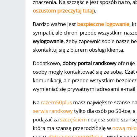
znaczenia. Na szczęście jest sposób na to, ab
oszustom przeczytaj tutaj
).
Bardzo ważne jest
bezpieczne logowanie
, k
sympatii, ale chroni przede wszystkim nasz
wylogowanie
, żeby zapewnić sobie nasze b
skontaktuj się z biurem obsługi klienta.
Dodatkowo,
dobry portal randkowy
oferuje
osoby mogły kontaktować się ze sobą.
Czat 
komunikacji, ale przede wszystkim bezpiec
wymieniać się prywatnymi adresami e-mail 
Na
razem50plus
masz największe szanse na
serwis randkowy
tylko dla osób po 50-tce, 
podążać za
szczęściem
i dajesz sobie szans
która ma szansę przerodzić się w
nową miło
czasu,
dołącz do razem50plus
- wiodącego p