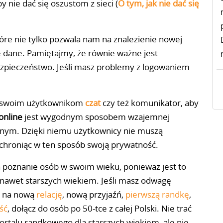
y nie dać się oszustom z sieci (
O tym, jak nie dać się
tóre nie tylko pozwala nam na znalezienie nowej
e dane. Pamiętajmy, że równie ważne jest
ezpieczeństwo. Jeśli masz problemy z logowaniem
 swoim użytkownikom
czat
czy też komunikator, aby
online
jest wygodnym sposobem wzajemnej
znym. Dzięki niemu użytkownicy nie muszą
chroniąc w ten sposób swoją prywatność.
 poznanie osób w swoim wieku, ponieważ jest to
a nawet starszych wiekiem. Jeśli masz odwagę
ę na nową
relację
, nową przyjaźń,
pierwszą randkę
,
ść
, dołącz do osób po 50-tce z całej Polski. Nie trać
ortalu randkowego dla starszych wiekiem, ale nie