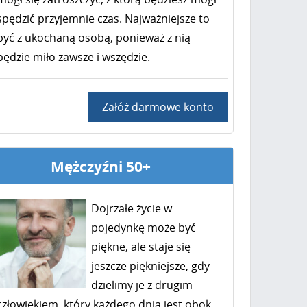
spędzić przyjemnie czas. Najważniejsze to
być z ukochaną osobą, ponieważ z nią
będzie miło zawsze i wszędzie.
Załóż darmowe konto
Mężczyźni 50+
Dojrzałe życie w
pojedynkę może być
piękne, ale staje się
jeszcze piękniejsze, gdy
dzielimy je z drugim
człowiekiem, który każdego dnia jest obok