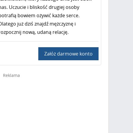
nas. Uczucie i bliskość drugiej osoby
potrafią bowiem ożywić każde serce.
Dlatego już dziś znajdź mężczyznę i
rozpocznij nową, udaną relację.
Załóż darmowe konto
Reklama