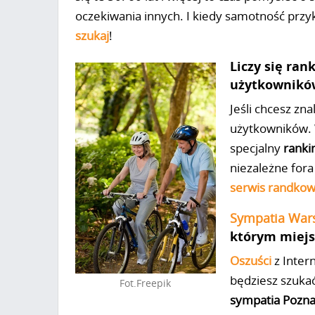
oczekiwania innych. I kiedy samotność przykl
szukaj
!
Liczy się ran
użytkownikó
Jeśli chcesz zn
użytkowników. W
specjalny
ranki
niezależne fora
serwis randko
Sympatia War
którym miejs
Oszuści
z Inter
będziesz szukać
Fot.Freepik
sympatia Pozn