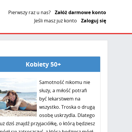
Pierwszy raz u nas?
Załóż darmowe konto
Jeśli masz już konto
Zaloguj się
Kobiety 50+
Samotność nikomu nie
służy, a miłość potrafi
być lekarstwem na
wszystko. Troska o drugą
osobę uskrzydla. Dlatego
już dziś znajdź przyjaciółkę, o którą będziesz
mógł się zatroszczyć, z którą będziesz mógł